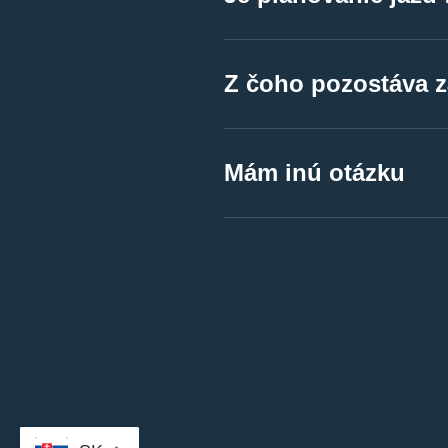
Samozrejme, všetky pob
Z čoho pozostáva 
Samozrejme, všetky pob
Mám inú otázku