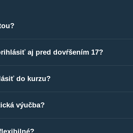
rtou?
očky máme vybavené platobným terminálom.
rihlásiť aj pred dovŕšením 17?
očky máme vybavené platobným terminálom.
ásiť do kurzu?
očky máme vybavené platobným terminálom.
tická výučba?
očky máme vybavené platobným terminálom.
flexibilné?