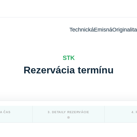
Technická
Emisná
Originalita
STK
Rezervácia termínu
 A ČAS
3. DETAILY REZERVÁCIE
4.