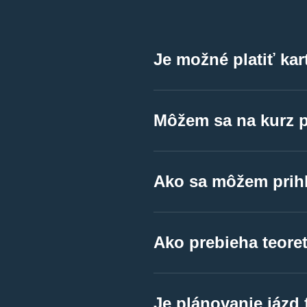
Je možné platiť ka
Samozrejme, všetky pob
Môžem sa na kurz p
Samozrejme, všetky pob
Ako sa môžem prihl
Samozrejme, všetky pob
Ako prebieha teore
Samozrejme, všetky pob
Je plánovanie jázd 