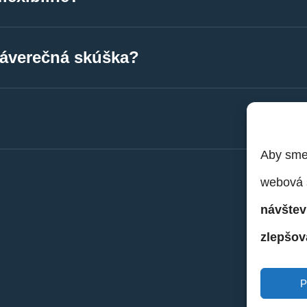
očky máme vybavené platobným terminálom.
záverečná skúška?
očky máme vybavené platobným terminálom.
Aby sme 
webová 
návštev
zlepšov
P