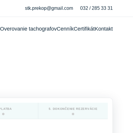
stk.prekop@gmail.com
032 / 285 33 31
Overovanie tachografov
Cenník
Certifikát
Kontakt
 PLATBA
5. DOKONČENIE REZERVÁCIE