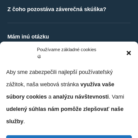
Samozrejme, všetky pobočky máme
Z čoho pozostáva záverečná skúška?
vybavené platobným terminálom.
Samozrejme, všetky pobočky máme
Mám inú otázku
vybavené platobným terminálom.
Používame základné cookies
🥮
Aby sme zabezpečili najlepší používateľský
zážitok, naša webová stránka
využíva vaše
súbory cookies
a
analýzu návštevnosti
. Vami
udelený súhlas nám pomôže zlepšovať naše
služby
.