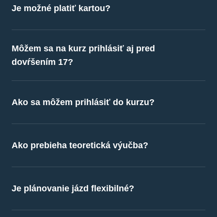
Je možné platiť kartou?
Samozrejme, všetky pobočky máme
Môžem sa na kurz prihlásiť aj pred
vybavené platobným terminálom.
dovŕšením 17?
Samozrejme, všetky pobočky máme
Ako sa môžem prihlásiť do kurzu?
vybavené platobným terminálom.
Samozrejme, všetky pobočky máme
Ako prebieha teoretická výučba?
vybavené platobným terminálom.
Samozrejme, všetky pobočky máme
Je plánovanie jázd flexibilné?
vybavené platobným terminálom.